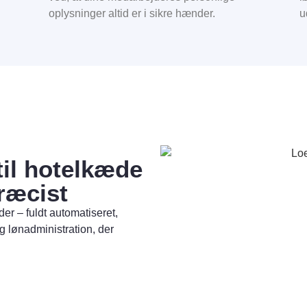
oplysninger altid er i sikre hænder.
u
til hotelkæde
ræcist
der – fuldt automatiseret,
g lønadministration, der