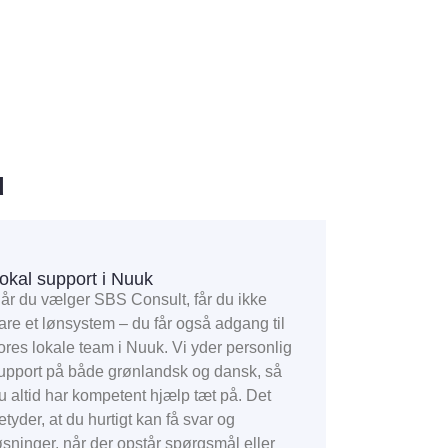
u
okal support i Nuuk
år du vælger SBS Consult, får du ikke
are et lønsystem – du får også adgang til
ores lokale team i Nuuk. Vi yder personlig
upport på både grønlandsk og dansk, så
u altid har kompetent hjælp tæt på. Det
etyder, at du hurtigt kan få svar og
øsninger, når der opstår spørgsmål eller