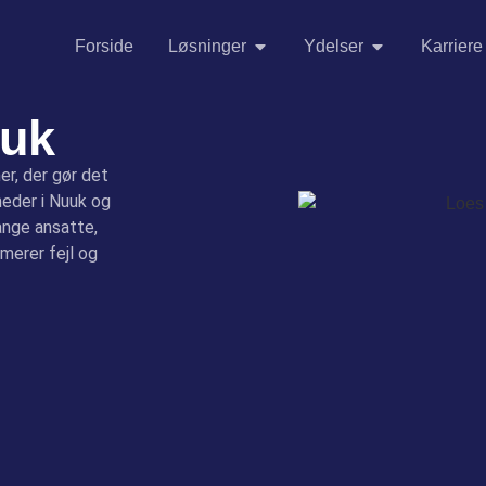
Forside
Løsninger
Ydelser
Karriere
uuk
r, der gør det
heder i Nuuk og
ange ansatte,
imerer fejl og