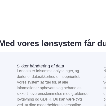
Med vores lønsystem får d
Sikker håndtering af data
L
Løndata er følsomme oplysninger, og
N
derfor er datasikkerhed en topprioritet.
b
Vores system sørger for, at alle
v
g
informationer opbevares og behandles
s
sikkert i overensstemmelse med gældende
d
lovgivning og GDPR. Du kan være tryg
b
ved, at dine medarbejderes personlige
l