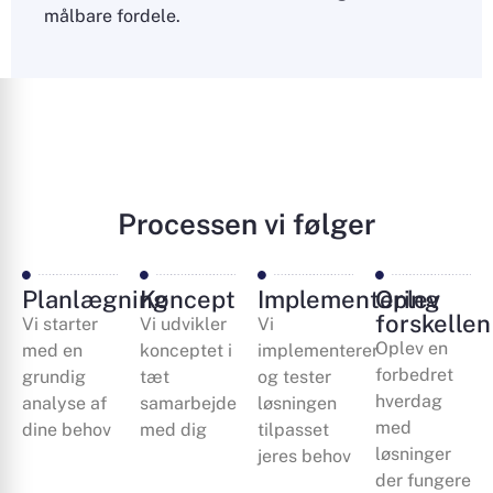
målbare fordele.
Processen vi følger
Planlægning
Koncept
Implementering
Oplev
forskellen
Vi starter
Vi udvikler
Vi
Oplev en
med en
konceptet i
implementerer
forbedret
grundig
tæt
og tester
hverdag
analyse af
samarbejde
løsningen
med
dine behov
med dig
tilpasset
løsninger
jeres behov
der fungere