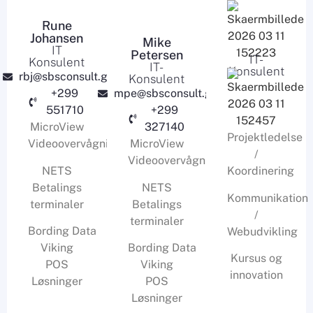
Rune
Johansen
Mike
IT
Petersen
IT-
Konsulent
IT-
Konsulent
rbj@sbsconsult.gl
Konsulent
+299
mpe@sbsconsult.gl
551710
+299
MicroView
327140
Projektledelse
Videoovervågning
MicroView
/
Videoovervågning
NETS
Koordinering
Betalings
NETS
Kommunikation
terminaler
Betalings
/
terminaler
Bording Data
Webudvikling
Viking
Bording Data
Kursus og
POS
Viking
innovation
Løsninger
POS
Løsninger