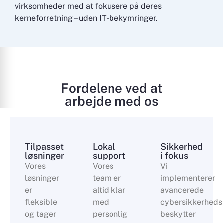
virksomheder med at fokusere på deres
kerneforretning – uden IT-bekymringer.
Fordelene ved at
arbejde med os
Tilpasset
Lokal
Sikkerhed
løsninger
support
i fokus
Vores
Vores
Vi
løsninger
team er
implementerer
er
altid klar
avancerede
fleksible
med
cybersikkerhedsl
og tager
personlig
beskytter