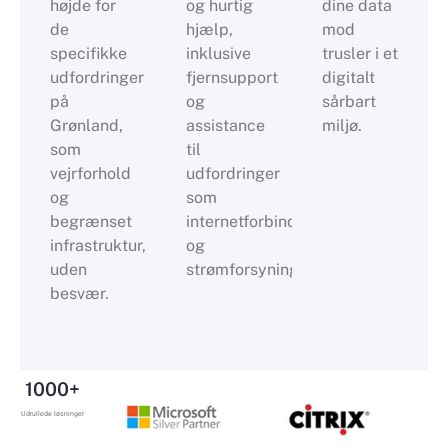
højde for
og hurtig
dine data
de
hjælp,
mod
specifikke
inklusive
trusler i et
udfordringer
fjernsupport
digitalt
på
og
sårbart
Grønland,
assistance
miljø.
som
til
vejrforhold
udfordringer
og
som
begrænset
internetforbindelse
infrastruktur,
og
uden
strømforsyning.
besvær.
1000+
Udrullede løsninger