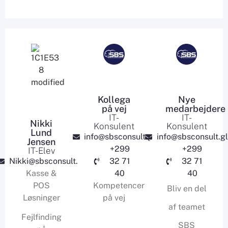
Kollega
Nye
på vej
medarbejdere
IT-
IT-
Nikki
Konsulent
Konsulent
Lund
info@sbsconsult.gl
info@sbsconsult.gl
Jensen
+299
+299
IT-Elev
Nikki@sbsconsult.gl
32 71
32 71
Kasse &
40
40
POS
Kompetencer
Bliv en del
Løsninger
på vej
af teamet
Fejlfinding
SBS