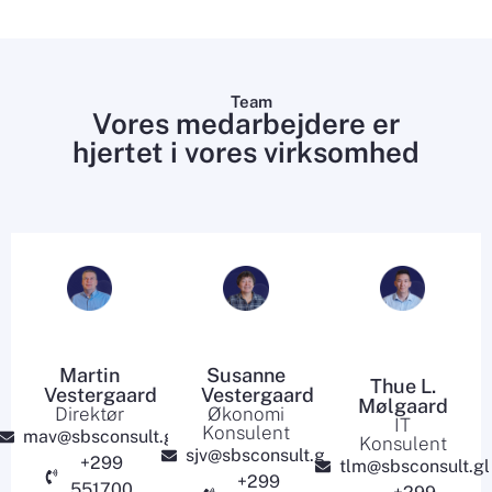
Team
Vores medarbejdere er
hjertet i vores virksomhed
Martin
Susanne
Thue L.
Vestergaard
Vestergaard
Mølgaard
Direktør
Økonomi
IT
Konsulent
mav@sbsconsult.gl
Konsulent
sjv@sbsconsult.gl
+299
tlm@sbsconsult.gl
+299
551700