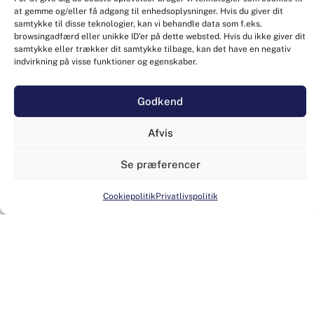
at gemme og/eller få adgang til enhedsoplysninger. Hvis du giver dit
samtykke til disse teknologier, kan vi behandle data som f.eks.
browsingadfærd eller unikke ID'er på dette websted. Hvis du ikke giver dit
samtykke eller trækker dit samtykke tilbage, kan det have en negativ
indvirkning på visse funktioner og egenskaber.
Godkend
Afvis
Se præferencer
Tryghedaftaler der sikre drift
Cookiepolitik
Privatlivspolitik
Altid klar til at hjælpe via telefon
eller fysisk opmøde
Vores supportteam overvåger dine systemer og står
klar til at reagere, så snart der opstår en udfordring –
uanset om det drejer sig om en enkelt arbejdsstation,
en server eller hele netværket.