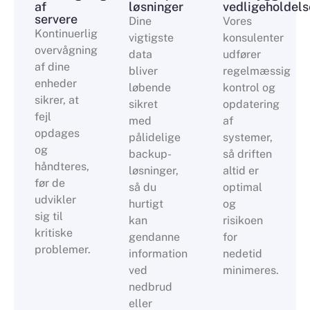
af
løsninger
vedligeholdels
servere
Dine
Vores
Kontinuerlig
vigtigste
konsulenter
overvågning
data
udfører
af dine
bliver
regelmæssig
enheder
løbende
kontrol og
sikrer, at
sikret
opdatering
fejl
med
af
opdages
pålidelige
systemer,
og
backup-
så driften
håndteres,
løsninger,
altid er
før de
så du
optimal
udvikler
hurtigt
og
sig til
kan
risikoen
kritiske
gendanne
for
problemer.
information
nedetid
ved
minimeres.
nedbrud
eller