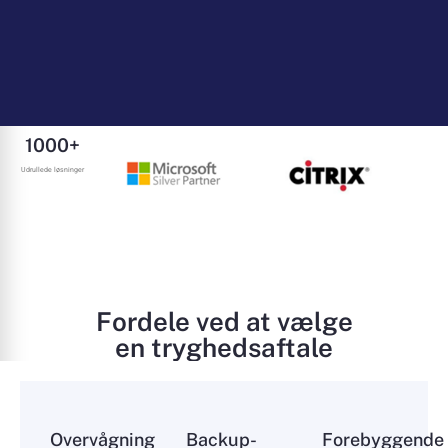
1000+
Udrullede løsninger
Fordele ved at vælge
en tryghedsaftale
Overvågning
Backup-
Forebyggende